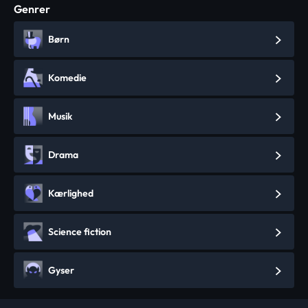
Genrer
Børn
Komedie
Musik
Drama
Kærlighed
Science fiction
Gyser