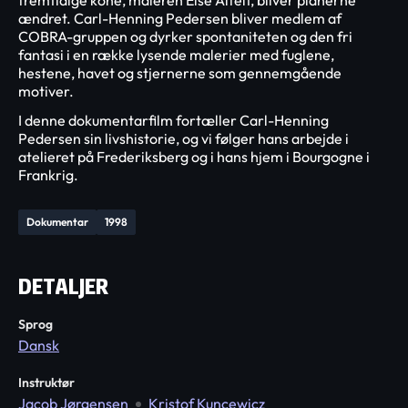
fremtidige kone, maleren Else Alfelt, bliver planerne
ændret. Carl-Henning Pedersen bliver medlem af
COBRA-gruppen og dyrker spontaniteten og den fri
fantasi i en række lysende malerier med fuglene,
hestene, havet og stjernerne som gennemgående
motiver.
I denne dokumentarfilm fortæller Carl-Henning
Pedersen sin livshistorie, og vi følger hans arbejde i
atelieret på Frederiksberg og i hans hjem i Bourgogne i
Frankrig.
Dokumentar
1998
DETALJER
Sprog
Dansk
Instruktør
Jacob Jørgensen
Kristof Kuncewicz