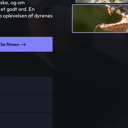
uske, og om
 et godt ord. En
a oplevelsen af dyrenes
Se filmen