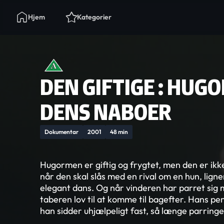
Hjem
Kategorier
DEN GIFTIGE : HUG
DENS NABOER
Dokumentar
2001
48 min
Hugormen er giftig og frygtet, men den er ikke
når den skal slås med en rival om en hun, lig
elegant dans. Og når vinderen har parret sig
taberen lov til at komme til bagefter. Hans p
han sidder uhjælpeligt fast, så længe parringe