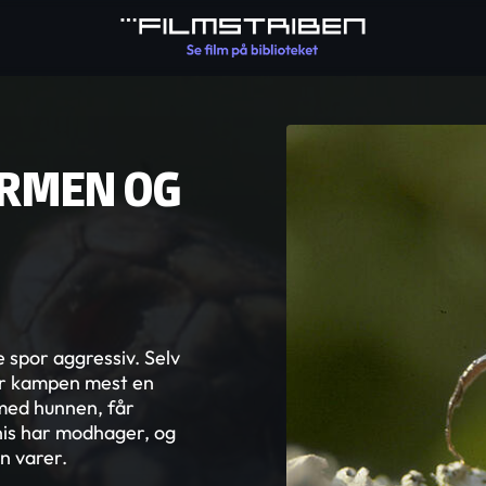
ORMEN OG
 spor aggressiv. Selv
ner kampen mest en
 med hunnen, får
enis har modhager, og
n varer.