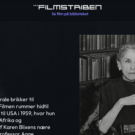
ale brikker til
Filmen rummer hidtil
til USA i 1959, hvor hun
 Afrika og
f Karen Blixens nære
professor Aage