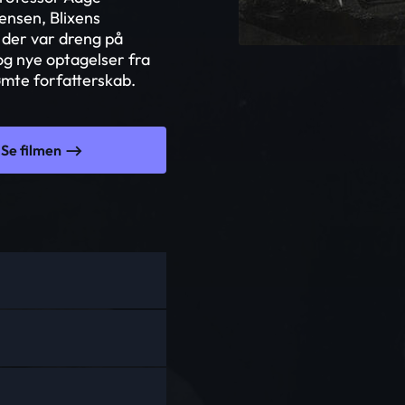
ensen, Blixens
 der var dreng på
g nye optagelser fra
ømte forfatterskab.
Se filmen