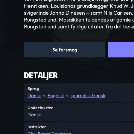
Henriksen, Louisianas grundlægger Knud W. J
svigerinde Jonna Dinesen – samt Nils Carlsen,
Rungstedlund. Mosaikken fuldendes af gamle o
Rungstedlund samt fyldige citater fra det ber
Se forsmag
DETALJER
Sprog
Dansk
Engelsk
sporadisk fransk
Undertekster
Dansk
Instruktør
Chr. Braad Thomsen