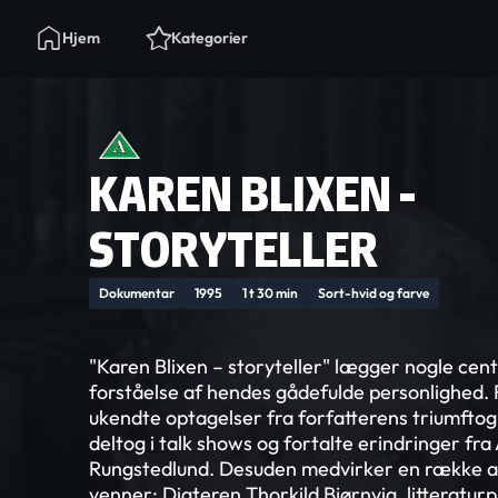
Hjem
Kategorier
KAREN BLIXEN -
STORYTELLER
Dokumentar
1995
1 t 30 min
Sort-hvid og farve
"Karen Blixen – storyteller" lægger nogle centr
forståelse af hendes gådefulde personlighed. 
ukendte optagelser fra forfatterens triumftog 
deltog i talk shows og fortalte erindringer fra
Rungstedlund. Desuden medvirker en række a
venner: Digteren Thorkild Bjørnvig, litteratur