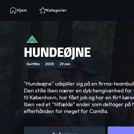
Hjem
Kategorier
HUNDEØJNE
Kortfilm
2005
29 min
"Hundeøjne" udspiller sig på en firma-teambuildi
Den stille Iben nærer en dyb hengivenhed for C
til København, har fået job og har en flirt kø
Iben ved et ”tilfælde” ender som deltager på t
efterhånden for meget for Camilla.