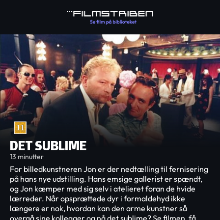
DET SUBLIME
13 minutter
For billedkunstneren Jon er der nedtælling til fernisering
på hans nye udstilling. Hans emsige gallerist er spændt,
og Jon kæmper med sig selv i atelieret foran de hvide
lærreder. Når opsprættede dyr i formaldehyd ikke
længere er nok, hvordan kan den arme kunstner så
overgå sine kollegaer og nå det sublime? Se filmen, få