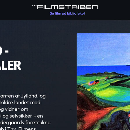
 -
ALER
anten af Jylland, og
kildre landet mod
og vidner om
og selvsikker - en
øndergaards foretrukne
b i Thy. Filmens