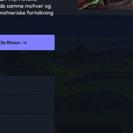
r de samme motiver og
unstneriske fortolkning
Se filmen