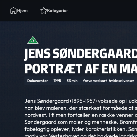
Hjem
Kategorier
JENS SØNDERGAARD
PORTRÆT AF EN M
Dokumentar
1995
33 min
farve med sort-hvide sekvenser
Jens Søndergaard (1895-1957) voksede op i udk
han blev maleren, der stærkest formåede at s
nordvest. I filmen fortæller en række venner 
Søndergaard som maler og menneske. Bramfri 
fabelagtig oplever, lyder karakteristikken. S
motiv var Vesterhavet og det bakkede landska