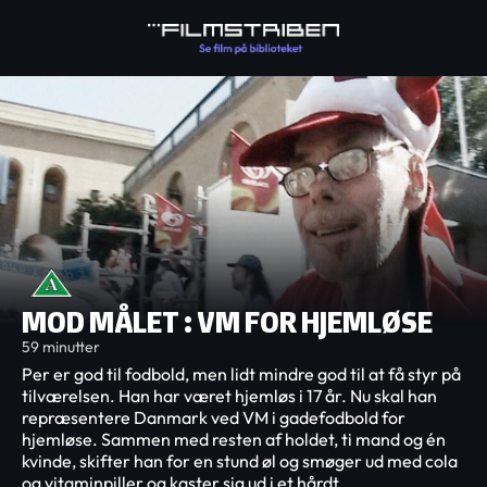
MOD MÅLET : VM FOR HJEMLØSE
59 minutter
Per er god til fodbold, men lidt mindre god til at få styr på
tilværelsen. Han har været hjemløs i 17 år. Nu skal han
repræsentere Danmark ved VM i gadefodbold for
hjemløse. Sammen med resten af holdet, ti mand og én
kvinde, skifter han for en stund øl og smøger ud med cola
og vitaminpiller og kaster sig ud i et hårdt