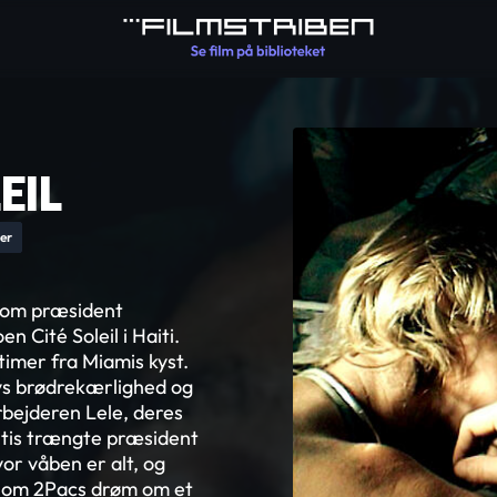
EIL
er
som præsident
n Cité Soleil i Haiti.
 timer fra Miamis kyst.
ilys brødrekærlighed og
rbejderen Lele, deres
itis trængte præsident
or våben er alt, og
n om 2Pacs drøm om et