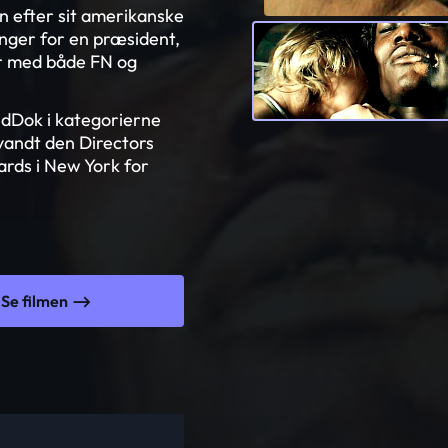
vn efter sit amerikanske
anger for en præsident,
ør med både FN og
ldDok i kategorierne
 vandt den Directors
rds i New York for
Se filmen