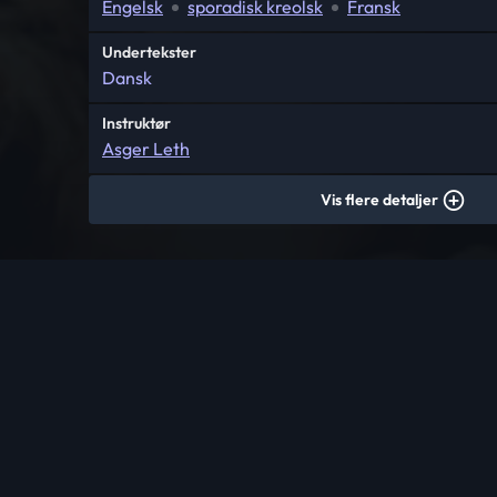
Engelsk
sporadisk kreolsk
Fransk
Undertekster
Dansk
Instruktør
Asger Leth
Vis flere detaljer