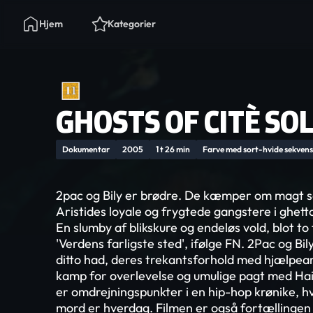
Hjem
Kategorier
GHOSTS OF CITÈ SOL
Dokumentar
2005
1 t 26 min
Farve med sort-hvide sekvens
2pac og Bily er brødre. De kæmper om magt 
Aristides loyale og frygtede gangstere i ghettoe
En slumby af blikskure og endeløs vold, blot to
'Verdens farligste sted', ifølge FN. 2Pac og B
ditto had, deres trekantsforhold med hjælpea
kamp for overlevelse og umulige pagt med Ha
er omdrejningspunkter i en hip-hop krønike, hv
mord er hverdag. Filmen er også fortællinge