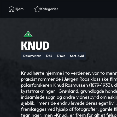
Hjem
Kategorier
KNUD
Dokumentar
1965
17 min
Sort-hvid
Knud hørte hjemme i to verdener, var to menn
præcist rammende i Jørgen Roos klassiske fi
polarforskeren Knud Rasmussen (1879-1933), d
kyststrækninger i Grønland, grundlagde hande
indsamlede sagn og andre vidnesbyrd om eskim
øjeblik, "mens de endnu levede deres eget liv".
fremlægges ved hjælp af fotografier, gamle f
tegninger, men »Knud« er frem for alt et føls