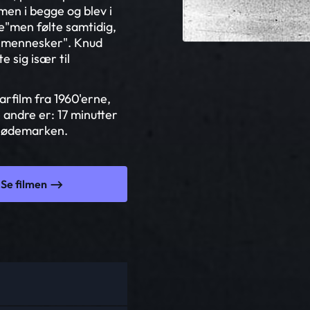
en i begge og blev i
e"men følte samtidig,
e mennesker". Knud
 sig især til
rfilm fra 1960'erne,
andre er: 17 minutter
i ødemarken.
Se filmen