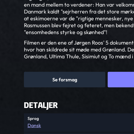
en mand mellem to verdener: Han var velkomm
Danmark kaldt "sejrherren fra det store mørk
at eskimoerne var de "rigtige mennesker, ny
Rasmussen blev fejret og feteret, men bekendte
"ensomhedens styrke og skønhed"!
Filmen er den ene af Jørgen Roos' 5 dokumenta
hvor han skildrede sit møde med Grønland. De 
Grønland, Ultima Thule, Sisimiut og To mænd 
Se forsmag
DETALJER
Sprog
Dansk