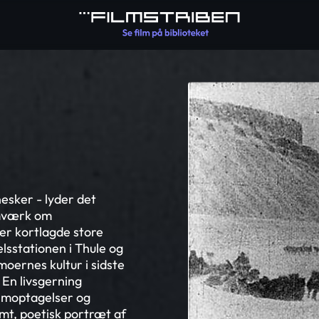
esker - lyder det
lmværk om
er kortlagde store
lsstationen i Thule og
oernes kultur i sidste
 En livsgerning
ilmoptagelser og
omt, poetisk portræt af