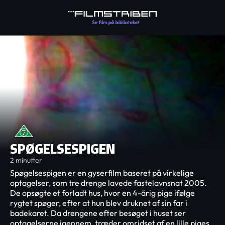
SPØGELSESPIGEN
2 minutter
Spøgelsespigen er en gyserfilm baseret på virkelige
optagelser, som tre drenge lavede fastelavnsnat 2005.
De opsøgte et forladt hus, hvor en 4-årig pige ifølge
rygtet spøger, efter at hun blev druknet af sin far i
badekaret. Da drengene efter besøget i huset ser
optagelserne igennem, træder omridset af en lille piges