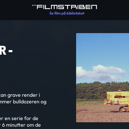
 -
an grave render i
ommer bulldozeren og
r en serie for de
r 6 minutter om de