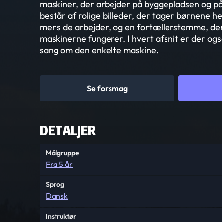
maskiner, der arbejder på byggepladsen og på
består af rolige billeder, der tager børnene h
mens de arbejder, og en fortællerstemme, der
maskinerne fungerer. I hvert afsnit er der også
sang om den enkelte maskine.
Se forsmag
DETALJER
Målgruppe
Fra 5 år
Sprog
Dansk
Instruktør