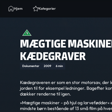
Hjem
Kategorier
MÆGTIGE MASKINER
KÆDEGRAVER
Dokumentar
2009
6 min
Kædegraveren er som en stor motorsav, der k
jorden til for eksempel ledninger. Bagefter k
dækker renderne til igen.
»Mægtige maskiner - på hjul og larvefødder« e
mindste børn bestående af 13 små film på hve