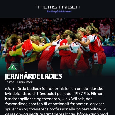
JERNHÅRDE LADIES
1 time 17 minutter
»Jernhårde Ladies« fortæller historien om det danske
kvindelandshold i håndbold i perioden 1987-96. Filmen
hædrer spillerne og træneren, Ulrik Wilbek, der
forvandlede sporten til et nationalt fænomen, og viser
spillernes og trænerens professionelle og personlige liv,
deres op- og nedture samt deres lange, hårde kamp mod