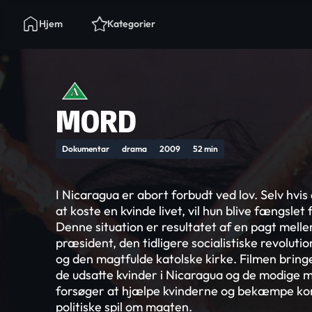
Hjem
Kategorier
MORD
Dokumentar
drama
2009
52 min
I Nicaragua er abort forbudt ved lov. Selv hvis 
at koste en kvinde livet, vil hun blive fængslet
Denne situation er resultatet af en pagt mell
præsident, den tidligere socialistiske revolut
og den magtfulde katolske kirke. Filmen bring
de udsatte kvinder i Nicaragua og de modige 
forsøger at hjælpe kvinderne og bekæmpe ko
politiske spil om magten.