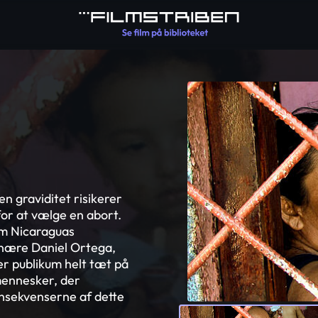
en graviditet risikerer
 for at vælge en abort.
em Nicaraguas
ionære Daniel Ortega,
er publikum helt tæt på
mennesker, der
nsekvenserne af dette