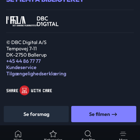
© DBC Digital A/S
Tempovej 7-11
DK-2750 Ballerup
+45 44 86 77 77
Kundeservice
Tilgængelighedserklæring
Se forsmag
Se filmen
Hjem
Kategorier
Søg film
Mere