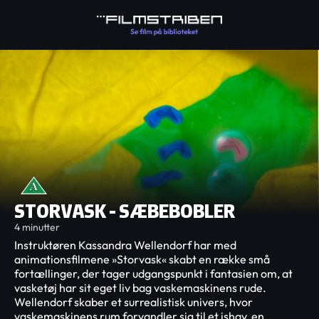
STORVASK - SÆBEBOBLER
4 minutter
Instruktøren Kassandra Wellendorf har med
animationsfilmene »Storvask« skabt en række små
fortællinger, der tager udgangspunkt i fantasien om, at
vasketøj har sit eget liv bag vaskemaskinens rude.
Wellendorf skaber et surrealistisk univers, hvor
vaskemaskinens rum forvandler sig til et ishav, en