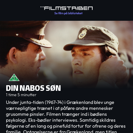
DIN NABOS SØN
1 time 5 minutter
Under junta-tiden (1967-74) i Grækenland blev unge
værnepligtige trænet i at påføre andre mennesker
grusomme pinsler. Filmen trænger ind i bødlens
psykologi. Eks-bødler interviewes. Samtidig skildres
følgerne af en lang og pinefuld tortur for ofrene og deres
familie. Optagelserne er fra Grækenland, men titlen