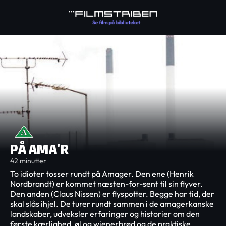
PÅ AMA'R
42 minutter
To idioter tosser rundt på Amager. Den ene (Henrik
Nordbrandt) er kommet næsten-for-sent til sin flyver.
Den anden (Claus Nissen) er flyspotter. Begge har tid, der
skal slås ihjel. De turer rundt sammen i de amagerkanske
landskaber, udveksler erfaringer og historier om den
første kærlighed, øl og wienerbrød og de praktiske