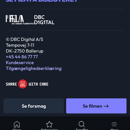
© DBC Digital A/S
Tempovej 7-11
DK-2750 Ballerup
+45 44 86 77 77
Kundeservice
Tilgængelighedserklæring
Se forsmag
Se filmen
Hjem
Kategorier
Søg film
Mere