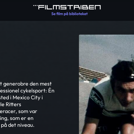
 at generobre den mest
essionel cykelsport: Én
ed i Mexico City i
e Ritters
eracer, som var
ning, som er en
på det niveau.