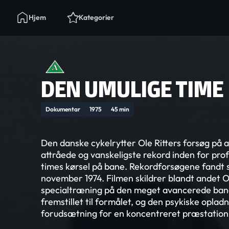
Hjem
Kategorier
DEN UMULIGE TIME
Dokumentar
1975
45 min
Den danske cykelrytter Ole Ritters forsøg på
attråede og vanskeligste rekord inden for prof
times kørsel på bane. Rekordforsøgene fandt st
november 1974. Filmen skildrer blandt andet Ol
specialtræning på den meget avancerede ban
fremstillet til formålet, og den psykiske oplad
forudsætning for en koncentreret præstation 