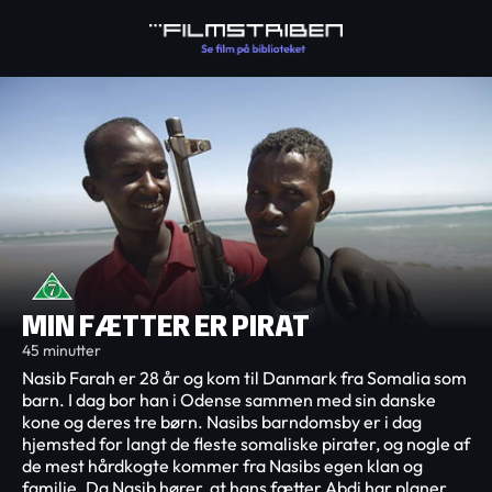
MIN FÆTTER ER PIRAT
45 minutter
Nasib Farah er 28 år og kom til Danmark fra Somalia som
barn. I dag bor han i Odense sammen med sin danske
kone og deres tre børn. Nasibs barndomsby er i dag
hjemsted for langt de fleste somaliske pirater, og nogle af
de mest hårdkogte kommer fra Nasibs egen klan og
familie. Da Nasib hører, at hans fætter Abdi har planer