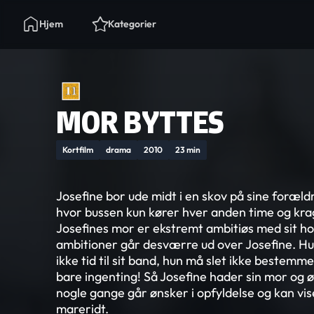
Hjem
Kategorier
MOR BYTTES
Kortfilm
drama
2010
23 min
Josefine bor ude midt i en skov på sine foræld
hvor bussen kun kører hver anden time og kr
Josefines mor er ekstremt ambitiøs med sit ho
ambitioner går desværre ud over Josefine. H
ikke tid til sit band, hun må slet ikke bestemme
bare ingenting! Så Josefine hader sin mor og 
nogle gange går ønsker i opfyldelse og kan vise s
mareridt.