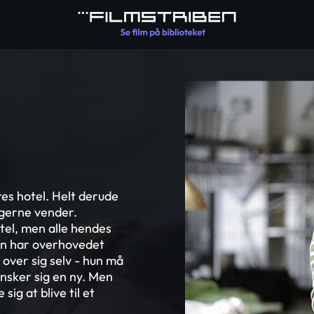
res hotel. Helt derude
agerne vender.
tel, men alle hendes
un har overhovedet
 over sig selv - hun må
ønsker sig en ny. Men
ig at blive til et