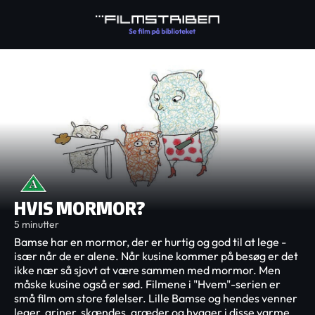
HVIS MORMOR?
5 minutter
Bamse har en mormor, der er hurtig og god til at lege -
især når de er alene. Når kusine kommer på besøg er det
ikke nær så sjovt at være sammen med mormor. Men
måske kusine også er sød. Filmene i "Hvem"-serien er
små film om store følelser. Lille Bamse og hendes venner
leger, griner, skændes, græder og hygger i disse varme