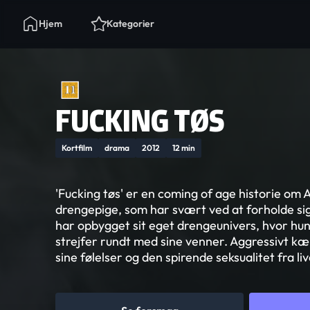
Hjem
Kategorier
FUCKING TØS
Kortfilm
drama
2012
12 min
'Fucking tøs' er en coming of age historie om A
drengepige, som har svært ved at forholde sig
har opbygget sit eget drengeunivers, hvor hun 
strejfer rundt med sine venner. Aggressivt k
sine følelser og den spirende seksualitet fra liv