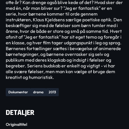
otte år? Kan drenge også blive kede af det? Hvad sker der
med én, når man bliver sur? "Jeg er fantastisk" er en
serie, hvor børnene kommer til orde gennem
instruktøren, Klaus Kjeldsens særlige poetiske optik. Den
beskæftiger sig med de følelser som børn tumler med i
årene, hvor de både er store og små på samme tid. Hvert
afsnit af "Jeg er fantastisk" har sit eget tema og foregår i
en klasse, og hver film tager udgangspunkt i leg og sprog.
Børnenes fortællinger sættes i bevægelse af animerede
børnetegninger, og børnene overrasker sig selv og
publikum med deres klogskab og indsigt i følelser og
begreber. Seriens budskab er enkelt og vigtigt - vi har
alle svære følelser, men man kan vælge at bruge dem
kreativt og humoristisk.
Dokumentar
drama
2013
DETALJER
Originaltitel