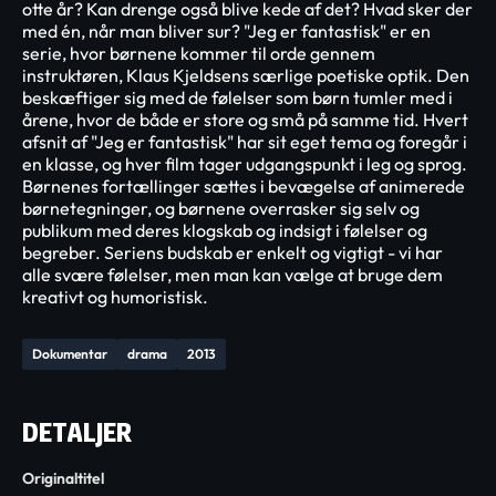
otte år? Kan drenge også blive kede af det? Hvad sker der
med én, når man bliver sur? "Jeg er fantastisk" er en
serie, hvor børnene kommer til orde gennem
instruktøren, Klaus Kjeldsens særlige poetiske optik. Den
beskæftiger sig med de følelser som børn tumler med i
årene, hvor de både er store og små på samme tid. Hvert
afsnit af "Jeg er fantastisk" har sit eget tema og foregår i
en klasse, og hver film tager udgangspunkt i leg og sprog.
Børnenes fortællinger sættes i bevægelse af animerede
børnetegninger, og børnene overrasker sig selv og
publikum med deres klogskab og indsigt i følelser og
begreber. Seriens budskab er enkelt og vigtigt - vi har
alle svære følelser, men man kan vælge at bruge dem
kreativt og humoristisk.
Dokumentar
drama
2013
DETALJER
Originaltitel