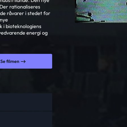
industrilande. Den nye
Der rationaliseres
e råvarer i stedet for
 nye
ik i bioteknologiens
 vedvarende energi og
Se filmen