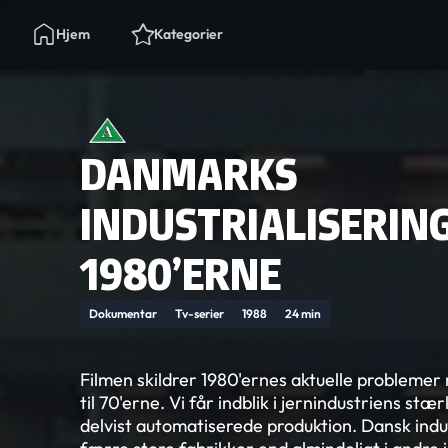
Hjem
Kategorier
DANMARKS
INDUSTRIALISERING.
1980’ERNE
Dokumentar
Tv-serier
1988
24 min
Filmen skildrer 1980'ernes aktuelle problemer 
til 70'erne. Vi får indblik i jernindustriens st
delvist automatiserede produktion. Dansk indu