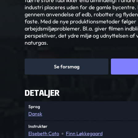
færre store fabrikker end almindeligt i andre 
industri placeres uden for de gamle bycentre. 
gennem anvendelse af edb, robotter og flydend
faste. Med de nye produktionsmetoder følger
arbejdsmiljøproblemer. Bl.a. giver filmen indbl
perspektiver, det ydre miljø og udnyttelsen af
naturgas.
Se forsmag
DETALJER
Sprog
Dansk
Instruktør
Elsebeth Cato
Finn Løkkegaard