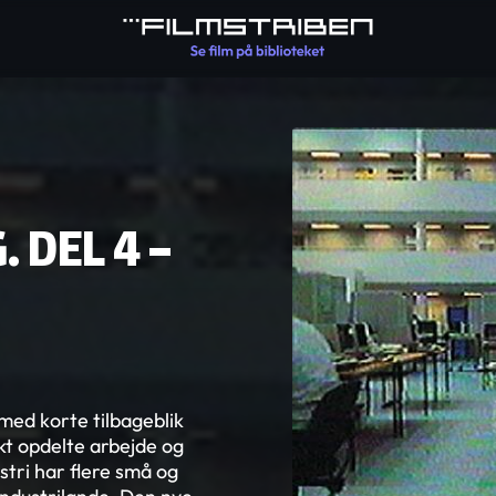
 DEL 4 –
med korte tilbageblik
ærkt opdelte arbejde og
stri har flere små og