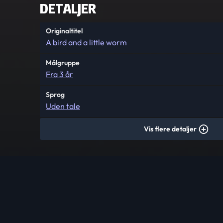
DETALJER
Originaltitel
A bird and a little worm
Målgruppe
Fra 3 år
Sprog
Uden tale
Vis flere detaljer