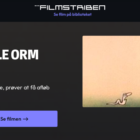
LE ORM
, prøver at få afløb
Se filmen