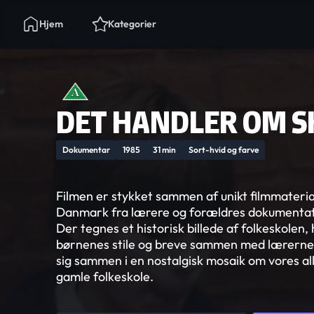
Hjem
Kategorier
DET HANDLER OM S
Dokumentar
1985
31 min
Sort-hvid og farve
Filmen er stykket sammen af unikt filmmateria
Danmark fra lærere og forældres dokumentat
Der tegnes et historisk billede af folkeskolen, 
børnenes stile og breve sammen med lærernes
sig sammen i en nostalgisk mosaik om vores 
gamle folkeskole.