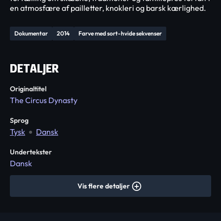
en atmosfære af pailletter, knokleri og barsk kærlighed.
Dokumentar
2014
Farve med sort-hvide sekvenser
DETALJER
Originaltitel
The Circus Dynasty
Sprog
Tysk
Dansk
Undertekster
Dansk
Vis flere detaljer