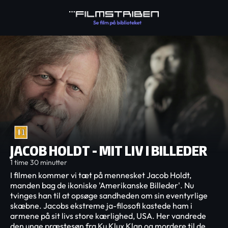
JACOB HOLDT - MIT LIV I BILLEDER
1 time 30 minutter
I filmen kommer vi tæt på mennesket Jacob Holdt,
manden bag de ikoniske 'Amerikanske Billeder'. Nu
tvinges han til at opsøge sandheden om sin eventyrlige
skæbne. Jacobs ekstreme ja-filosofi kastede ham i
armene på sit livs store kærlighed, USA. Her vandrede
den unge præstesøn fra Ku Klux Klan og mordere til de