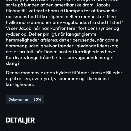
sorte på bunden af den amerikanske drøm. Jacobs
tilgang til livet førte ham ud i kampen for at forvandle
racismens had til kærlighed mellem mennesker. Men
hvilke indre dæmoner drev vagabonden fra sted til sted?
Vi ser Jacob, når han konfronterer fortidens synder og
rydder op. Det er pinligt, når længst glemte
hemmeligheder afsløres; det er berusende, når gamle
flammer pludselig selvantænder i glødende lidenskab;
det er brutalt, når Døden høster i kærlighedens have.
Kan livets lange tråde flettes som vagabondens eget
skæg?
Denne roadmovie er en hyldest til 'Amerikanske Billeder'
og til rejsen, eventyret, visdommen og ikke mindst
kærligheden.
Dokumentar
2016
DETALJER