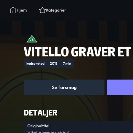
Hjem
Kategorier
VITELLO GRAVER ET
kedsomhed
2018
7 min
Se forsmag
DETALJER
Originaltitel
Vitello graver et hul