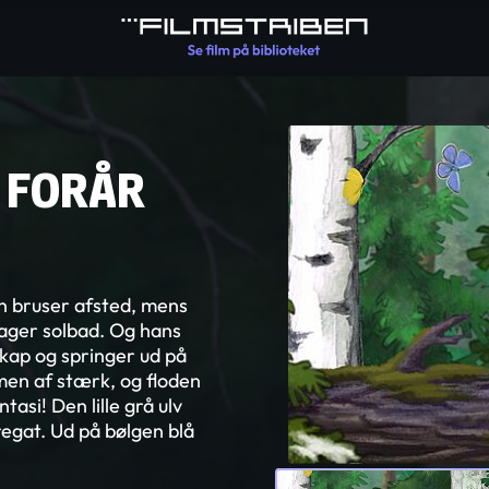
- FORÅR
en bruser afsted, mens
 tager solbad. Og hans
kap og springer ud på
men af stærk, og floden
tasi! Den lille grå ulv
regat. Ud på bølgen blå