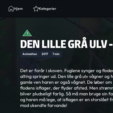
Hjem
Kategorier
DEN LILLE GRÅ ULV 
Animation
2017
7 min
Det er forår i skoven. Fuglene synger og flod
alting springer ud. Den lille grå ulv vågner og
gamle ven haren er også vågnet. De løber om 
flodens isflager, der flyder afsted. Men strøm
bliver pludseligt farlig. Så må man bruge sin fan
og haren må lege, at isflagen er en storslået f
mod ukendte farvande!