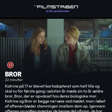
BROR
22 minutter
Katrine på 17 er blevet bortadopteret som helt lille og
skal nu for første gang i seksten år møde sin to år ældre
bror, Bror, der er opvokset hos deres biologiske mor.
Katrine og Bror er begge nervøse ved mødet, men i løbet
af aftenen bløder stemningen imellem dem op. Igennem
aftenen og natten mærker de begge det afsavn, de har