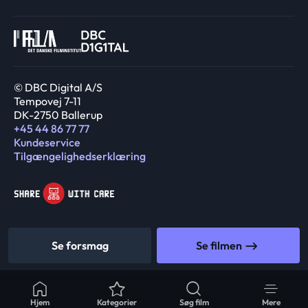
© DBC Digital A/S
Tempovej 7-11
DK-2750 Ballerup
+45 44 86 77 77
Kundeservice
Tilgængelighedserklæring
Se forsmag
Se filmen
Hjem
Kategorier
Søg film
Mere