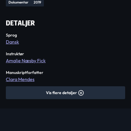
Dokumentar
2019
DETALJER
Sprog
Dansk
Instruktør
Amalie Næsby Fick
Manuskriptforfatter
Clara Mendes
Vis flere detaljer