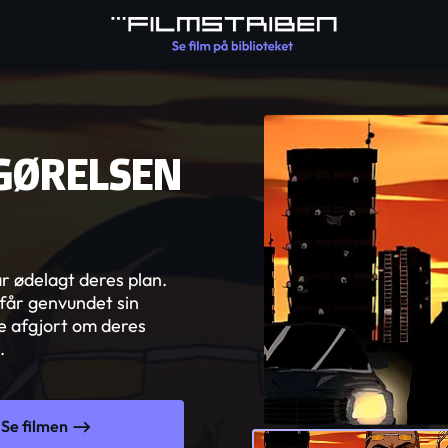
FGØRELSEN
r ødelagt deres plan.
får genvundet sin
e afgjort om deres
.
Se filmen