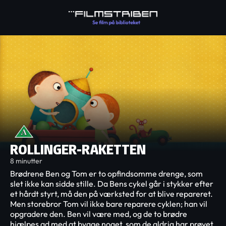
ROLLINGER-RAKETTEN
8 minutter
Brødrene Ben og Tom er to opfindsomme drenge, som
slet ikke kan sidde stille. Da Bens cykel går i stykker efter
et hårdt styrt, må den på værksted for at blive repareret.
Men storebror Tom vil ikke bare reparere cyklen; han vil
opgradere den. Ben vil være med, og de to brødre
hjælpes ad med at bygge noget, som de aldrig har prøvet