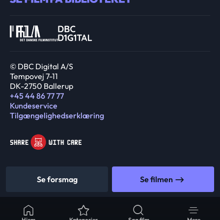
© DBC Digital A/S
Tempovej 7-11
DK-2750 Ballerup
+45 44 86 77 77
Kundeservice
Tilgængelighedserklæring
Se forsmag
Se filmen
Hjem
Kategorier
Søg film
Mere