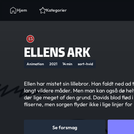
Hjem
Kategorier
ELLENS ARK
Animation
2021
14 min
sort-hvid
Ellen har mistet sin lillebror. Han faldt ned a
langt vildere måder. Men man kan også dø hel
dør lige meget af den grund. Davids blod flød i 
fliserne, men sorgen flyder ikke i lige linjer for 
Se forsmag