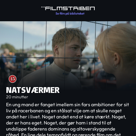
NATSVÆRMER
20 minutter
En ung mand er fanget imellem sin fars ambitioner for sit
liv på racerbanen og en stålsat vilje om at skulle noget
andet her i livet. Noget andet end at køre stærkt. Noget,
der er hans eget. Noget, der gør ham i stand til at
undslippe faderens dominans og altoverskyggende
råhed. En lige dele tempofyldt og rørende film om det