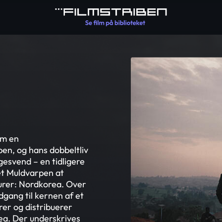
om en
en, og hans dobbeltliv
svend – en tidligere
et Muldvarpen at
turer: Nordkorea. Over
dgang til kernen af et
rer og distribuerer
ea. Der underskrives