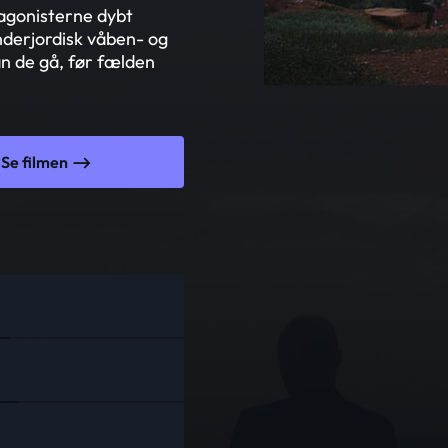
tagonisterne dybt
underjordisk våben- og
an de gå, før fælden
Se filmen