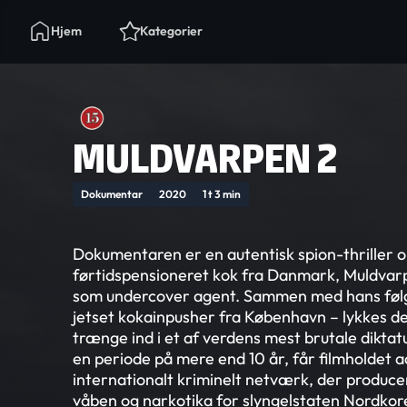
Hjem
Kategorier
MULDVARPEN 2
Dokumentar
2020
1 t 3 min
Dokumentaren er en autentisk spion-thriller 
førtidspensioneret kok fra Danmark, Muldvarp
som undercover agent. Sammen med hans følge
jetset kokainpusher fra København – lykkes d
trænge ind i et af verdens mest brutale dikta
en periode på mere end 10 år, får filmholdet a
internationalt kriminelt netværk, der produce
våben og narkotika for slyngelstaten Nordkor