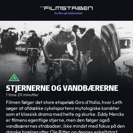
STJERNERNE OG VANDBÆRERNE
1 time 29 minutter
Filmen følger det store etapeløb Giro d'Italia, hvor Leth
søger at afdække cykelsportens mytologiske karakter
som et klassisk drama med helte og skurke. Eddy Merckx
er filmens egentlige stjerne, men den følger også
vandbærernes strabadser, ikke mindst med fokus på den
danske hjælperytter Ole Ritter og dennes enkeltstart.