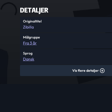
DETALJER
Originaltitel
Zibilla
Målgruppe
Fra 3 år
Sprog
Dansk
Vis flere detaljer