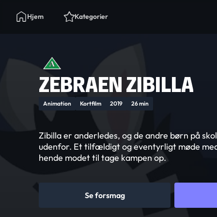
Hjem
Kategorier
ZEBRAEN ZIBILLA
Animation
Kortfilm
2019
26 min
Zibilla er anderledes, og de andre børn på sk
udenfor. Et tilfældigt og eventyrligt møde med
hende modet til tage kampen op.
Se forsmag