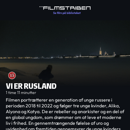
VI ER RUSLAND
1 time 11 minutter
Filmen portrætterer en generation af unge russere i
perioden 2018 til 2022 og følger tre unge kvinder, Alika,
Alyona og Katya. De er rebeller og anarkister og en del af
en global ungdom, som drømmer om at leve et moderne
liv i frihed. En gennemtrængende følelse af uro og
uvidenhed om fremtiden gennemsyrer de unge kvinders