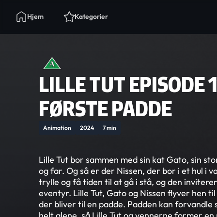
Hjem
Kategorier
LILLE TUT EPISODE 1
FØRSTE PADDE
Animation
2024
7 min
Lille Tut bor sammen med sin kat Gato, sin st
og far. Og så er der Nissen, der bor i et hul i
trylle og få tiden til at gå i stå, og den invite
eventyr. Lille Tut, Gato og Nissen flyver hen til
der bliver til en padde. Padden kan forvandle si
helt alene, så Lille Tut og vennerne former en 