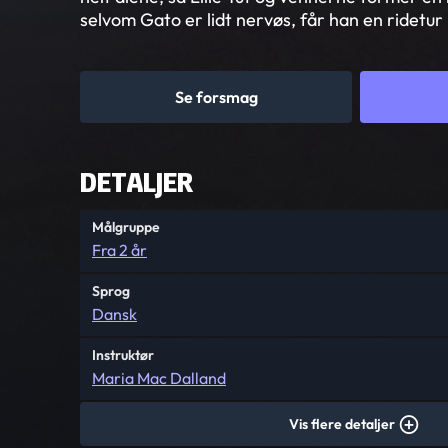
selvom Gato er lidt nervøs, får han en ridetur 
Se forsmag
DETALJER
Målgruppe
Fra 2 år
Sprog
Dansk
Instruktør
Maria Mac Dalland
Vis flere detaljer