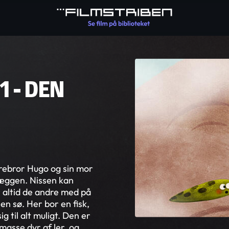
1 - DEN
orebror Hugo og sin mor
 væggen. Nissen kan
rer altid de andre med på
 en sø. Her bor en fisk,
g til alt muligt. Den er
masse dyr af ler, og