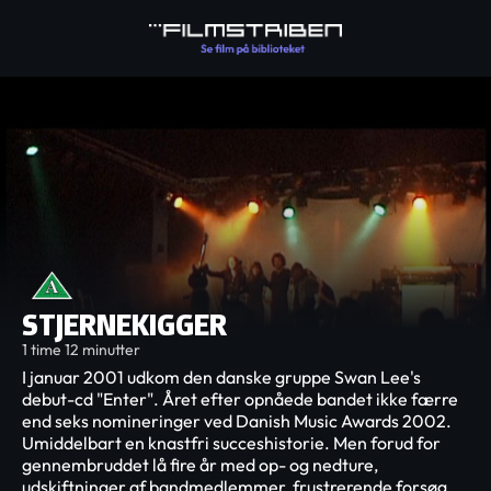
STJERNEKIGGER
1 time 12 minutter
I januar 2001 udkom den danske gruppe Swan Lee's
debut-cd "Enter". Året efter opnåede bandet ikke færre
end seks nomineringer ved Danish Music Awards 2002.
Umiddelbart en knastfri succeshistorie. Men forud for
gennembruddet lå fire år med op- og nedture,
udskiftninger af bandmedlemmer, frustrerende forsøg