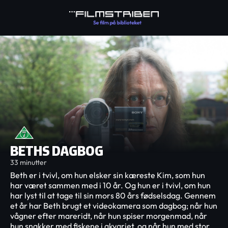
BETHS DAGBOG
33 minutter
Beth er i tvivl, om hun elsker sin kæreste Kim, som hun
har været sammen med i 10 år. Og hun er i tvivl, om hun
har lyst til at tage til sin mors 80 års fødselsdag. Gennem
et år har Beth brugt et videokamera som dagbog; når hun
vågner efter mareridt, når hun spiser morgenmad, når
hun snakker med fiskene i akvariet, og når hun med stor