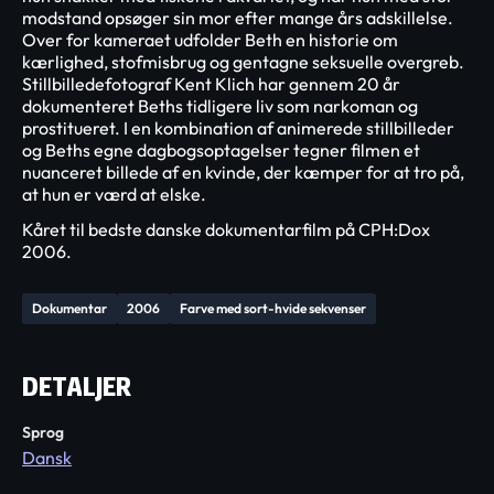
modstand opsøger sin mor efter mange års adskillelse.
Over for kameraet udfolder Beth en historie om
kærlighed, stofmisbrug og gentagne seksuelle overgreb.
Stillbilledefotograf Kent Klich har gennem 20 år
dokumenteret Beths tidligere liv som narkoman og
prostitueret. I en kombination af animerede stillbilleder
og Beths egne dagbogsoptagelser tegner filmen et
nuanceret billede af en kvinde, der kæmper for at tro på,
at hun er værd at elske.
Kåret til bedste danske dokumentarfilm på CPH:Dox
2006.
Dokumentar
2006
Farve med sort-hvide sekvenser
DETALJER
Sprog
Dansk