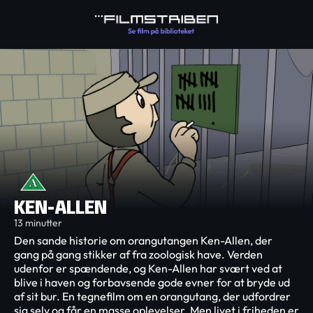
KEN-ALLEN
13 minutter
Den sande historie om orangutangen Ken-Allen, der
gang på gang stikker af fra zoologisk have. Verden
udenfor er spændende, og Ken-Allen har svært ved at
blive i haven og forbavsende gode evner for at bryde ud
af sit bur. En tegnefilm om en orangutang, der udfordrer
sig selv og får en masse oplevelser. Men livet i friheden er