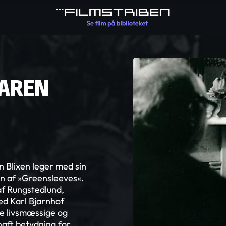
KAREN
 Blixen leger med sin
en af »Greensleeves«.
af Rungstedlund,
ed Karl Bjarnhof
le livsmæssige og
aft betydning for