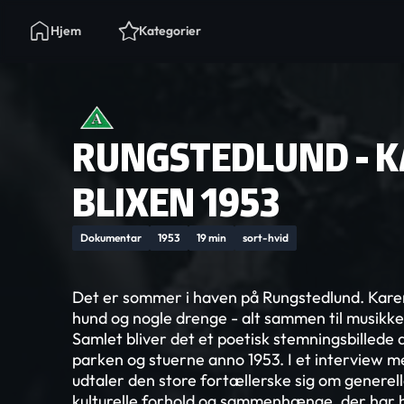
Hjem
Kategorier
RUNGSTEDLUND - 
BLIXEN 1953
Dokumentar
1953
19 min
sort-hvid
Det er sommer i haven på Rungstedlund. Karen
hund og nogle drenge - alt sammen til musikk
Samlet bliver det et poetisk stemningsbillede 
parken og stuerne anno 1953. I et interview m
udtaler den store fortællerske sig om generel
kulturelle forhold og sammenhænge, der har h