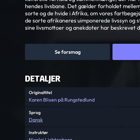
hendes livsbane. Det gælder forholdet melle
sorte og de hvide i Afrika, om vores fartbegej
de sorte afrikaneres uimponerede livssyn og 
sine livsmottoer og anekdoter har beskrevet de
Se forsmag
DETALJER
Originaltitel
Karen Blixen på Rungstedlund
Sprog
Dansk
Instruktør
Nicolai Lichtenberg