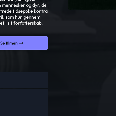
m mennesker og dyr, de
strede tidsepoke kontra
stil, som hun gennem
t i sit forfatterskab.
Se filmen