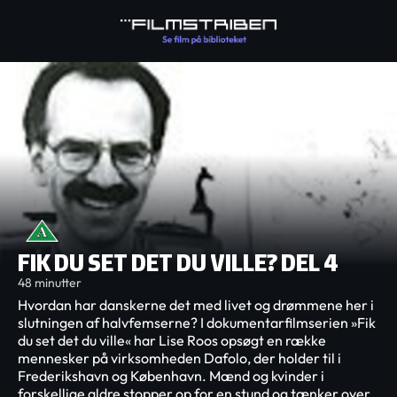
FIK DU SET DET DU VILLE? DEL 4
48 minutter
Hvordan har danskerne det med livet og drømmene her i
slutningen af halvfemserne? I dokumentarfilmserien »Fik
du set det du ville« har Lise Roos opsøgt en række
mennesker på virksomheden Dafolo, der holder til i
Frederikshavn og København. Mænd og kvinder i
forskellige aldre stopper op for en stund og tænker over