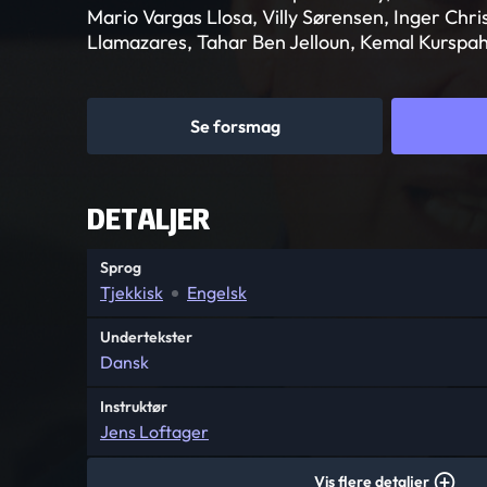
Mario Vargas Llosa, Villy Sørensen, Inger Chri
Llamazares, Tahar Ben Jelloun, Kemal Kurspahi
Se forsmag
DETALJER
Sprog
Tjekkisk
Engelsk
Undertekster
Dansk
Instruktør
Jens Loftager
Vis flere detaljer