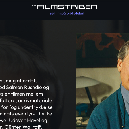
visning af ordets
ed Salman Rushdie og
sler filmen mellem
attere, arkivmateriale
for (og undertrykkelse
en nats eventyr« i hvilke
leve. Udover Havel og
, Günter Wallraff,