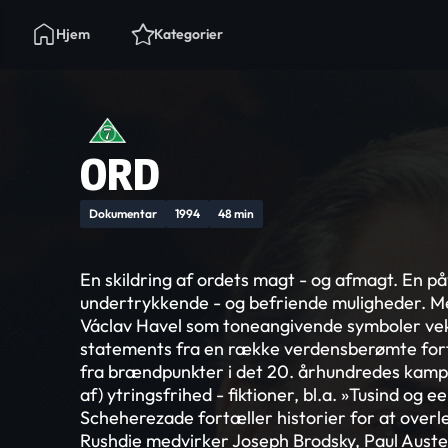
Hjem
Kategorier
ORD
Dokumentar
1994
48 min
En skildring af ordets magt - og afmagt. En på
undertrykkende - og befriende muligheder. M
Václav Havel som toneangivende symboler vek
statements fra en række verdensberømte forf
fra brændpunkter i det 20. århundredes kamp 
af) ytringsfrihed - fiktioner, bl.a. »Tusind og e
Scheherezade fortæller historier for at over
Rushdie medvirker Joseph Brodsky, Paul Auster